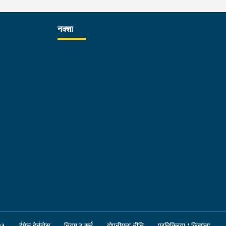
नक्शा
२३
ईमेल हेर्नुहोस्
नियम र सर्त
गोपनीयता नीति
प्रतिक्रिया / जिज्ञासा