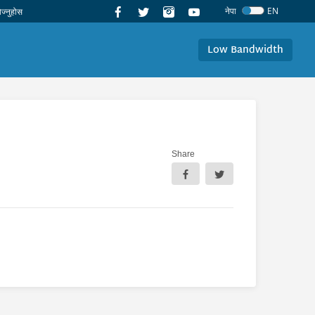
नेपा
EN
Low Bandwidth
Share