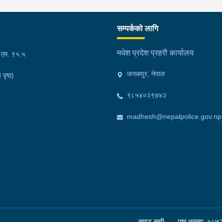
सम्पर्कको लागि
मधेश प्रदेश प्रहरी कार्यालय
फ.एम. ९५.५
जनकपुर, नेपाल
 पृष्ठ)
९८५४०२९७४२
madhesh@nepalpolice.gov.np
साइट सूची
पृष्ठ भ्रमण: ५८७