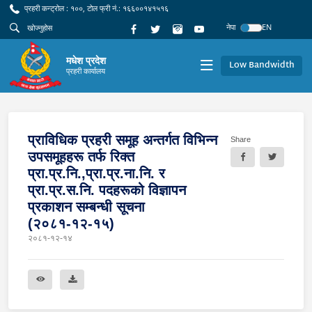
प्रहरी कन्ट्रोल : १००, टोल फ्री नं.: १६६००१४१५१६
नेपा
EN
मधेश प्रदेश
Low Bandwidth
प्रहरी कार्यालय
प्राविधिक प्रहरी समूह अन्तर्गत विभिन्न
Share
उपसमूहहरू तर्फ रिक्त
प्रा.प्र.नि.,प्रा.प्र.ना.नि. र
प्रा.प्र.स.नि. पदहरूको विज्ञापन
प्रकाशन सम्बन्धी सूचना
(२०८१-१२-१५)
२०८१-१२-१४