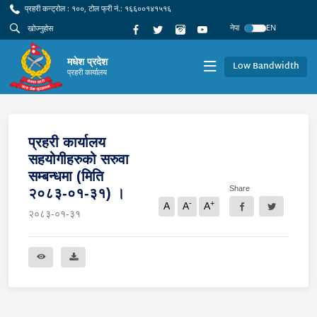
प्रहरी कन्ट्रोल : १००, टोल फ्री नं.: १६६००१४१५१६
नेपा
EN
मधेश प्रदेश
Low Bandwidth
प्रहरी कार्यालय
प्रहरी कार्यालय
सहयोगीहरुको सरुवा
सम्बन्धमा (मिति
Share
२०८३-०१-३१) ।
-
+
A
A
A
२०८३-०१-३१