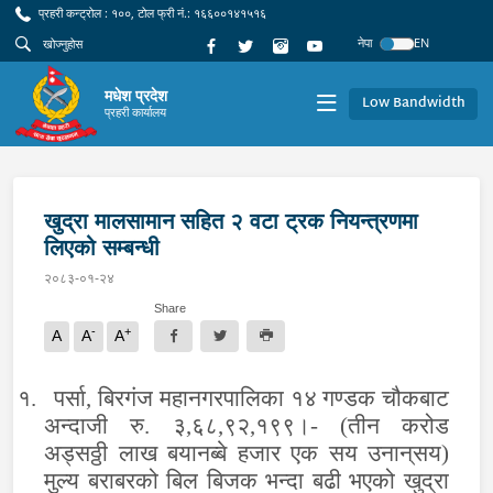
प्रहरी कन्ट्रोल : १००, टोल फ्री नं.: १६६००१४१५१६
नेपा
EN
मधेश प्रदेश
Low Bandwidth
प्रहरी कार्यालय
खुद्रा मालसामान सहित २ वटा ट्रक नियन्त्रणमा
लिएको सम्बन्धी
२०८३-०१-२४
Share
-
+
A
A
A
१.
पर्सा, बिरगंज महानगरपालिका १४ गण्डक चौकबाट
अन्दाजी रु. ३,६८,९२,१९९।- (तीन करोड
अड्सठ्ठी लाख बयानब्बे हजार एक सय उनान्‌सय)
मुल्य बराबरको बिल बिजक भन्दा बढी भएको खुद्रा