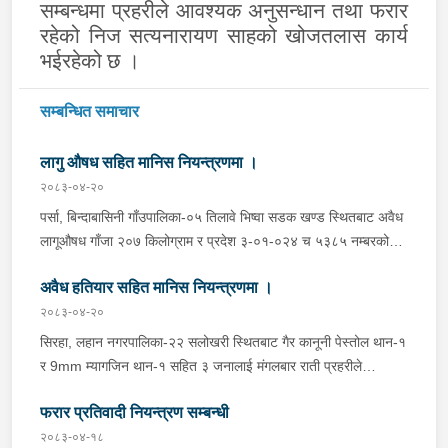
सम्बन्धमा
प्रहरीले आवश्यक अनुसन्धान तथा
फरार
रहेको निज
सत्यनारायण साहको खोजतलास कार्य
भईरहेको छ ।
सम्बन्धित समाचार
लागु औषध सहित मानिस नियन्त्रणमा ।
२०८३-०४-२०
पर्सा, बिन्दाबासिनी गाँउपालिका-०५ तिलावे भिष्वा सडक खण्ड स्थितबाट अवैध
लागूऔषध गाँजा २०७ किलोग्राम र प्रदेश ३-०१-०२४ च ५३८५ नम्बरको
टाटा योद्धा पिकअप सहित १ जनालाई मंगलबार साँझ प्रहरीले पक्राउ गरेको
अवैध हतियार सहित मानिस नियन्त्रणमा ।
छ । पक्राउ पर्नेमा जिल्ला मकवानपुर हेटौडा उप-महानगरपालिका-१३ बस्ने
गजब सिंह लामाको छोरा अन्दाजि बर्ष ४८ को कृष्ण लामा रहेका छन् । इलाका
२०८३-०४-२०
प्रहरी कार्यालय पोखरिया र प्रहरी चौकी प्रसौनीभाट्टा पर्साबाट खटिएको
सिरहा, लहान नगरपालिका-२२ सलोखरी स्थितबाट गैर कानूनी पेस्तोल थान-१
संयुक्त प्रहरी टोलीले उक्त पिकअप माथी शंका लागी नियन्त्रणमा लिई
र 9mm म्यागजिन थान-१ सहित ३ जनालाई मंगलबार राती प्रहरीले
चेकजाँच गर्दा सिमेन्टीको बोरामा लुकाई छिपाई राखेको उक्त लागूऔषध फेला
नियन्त्रणमा लिएको छ । पक्राउ पर्नेमा सोही स्थानमा बस्ने बद्री दासको छोरा
पारी लागूऔषध र पिकअप सहित निजलाई नियन्त्रणमा लिएको हो । यस
फरार प्रतिवादी नियन्त्रण सम्बन्धी
अन्दाजि वर्ष २० को सबरजीत दास, रामु दासको छोरा अन्दाजि वर्ष २० को
सम्बन्धमा प्रहरीले आवश्यक अनुसन्धान गरिरहेको छ ।
गुरुदेव दास र अरुण दासको छोरा अन्दाजि वर्ष १९ को संजय दास रहेका छन्
२०८३-०४-१८