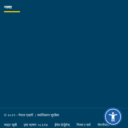
TAPENTADOL-७० पिस र SPASREST-५५ पिस शनिबार बिहान
नक्शा
प्रहरीले नियन्त्रणमा लिएको छ । प्रहरी चौकी ढुङ्रेखोला सर्लाहीबाट
खटिएको प्रहरी टोलीले सडकखण्डमा बाटोको पश्चिम तर्फको किनारामा लुकाई
छिपाई राखेको उक्त लागूऔषध फेला पारी नियन्त्रणमा लिएको हो । यस
सम्बन्धमा प्रहरीले आवश्यक अनुसन्धान गरिरहेको छ । ४. सिरहा,
भगवानपुर गाउँपालिका-०१ हुलाकी सडक खण्ड स्थित बलान खोलाको छेउबाट
अवैध लागूऔषध गाँजा १२ किलोग्राम शनिबार राती प्रहरीले नियन्त्रणमा
लिएको छ । अस्थाई प्रहरी पोष्ट भगवानपुर सिरहाबाट खटिएको प्रहरी
चेकिङ्ग टोलीले नम्बर नखुलेको मोटरसाईकललाई रोक्न खोज्दा
मोटरसाईकलमा राखेको सेतो बोरा फाली मोटरसाईकल सहित सवार २ जना
फरार भएकोले उक्त बोरा चेकजाँच गर्दा लागूऔषध गाँजा फेला पारी नियन्त्रणमा
लिएको हो । यस सम्बन्धमा प्रहरीले आवश्यक अनुसन्धान गरिरहेको छ ।
५. सप्तरी, खड्क नगरपालिका-०४ पन्सेरा स्थितबाट अवैध लागूऔषध
ब्राउन सुगर जस्तो देखिने पदार्थ ८ ग्राम ४८० मिलिग्राम, प्र.३ -०२-०१२ प
३५६२ नम्बरको मोटरसाईकल सहित १ जनालाई शनिबार दिउँसो प्रहरीले
पक्राउ गरेको छ । पक्राउ पर्नेमा सोही स्थानमा बस्ने हरि नारायण चौधरीको
© २०२१ - नेपाल प्रहरी । सर्वाधिकार सुरक्षित
छोरा अन्दाजि बर्ष २८ को राजेश कुमार चौधरी रहेका छन् । बिशेष सुचनाको
आधारमा इलाका प्रहरी कार्यालय कडरबोना सप्तरीबाट खटिएको प्रहरी टोलीले
साइट सूची
पृष्ठ भ्रमण: ५८६९७
ईमेल हेर्नुहोस्
नियम र सर्त
गोपनीयता नीति