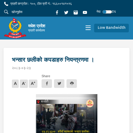
प्रहरी कन्ट्रोल : १००, टोल फ्री नं.: १६६००१४१५१६
नेपा
EN
मधेश प्रदेश
Low Bandwidth
प्रहरी कार्यालय
भन्सार छलीको कपडाहरु नियन्त्रणमा ।
२०८३-०३-२३
Share
-
+
A
A
A